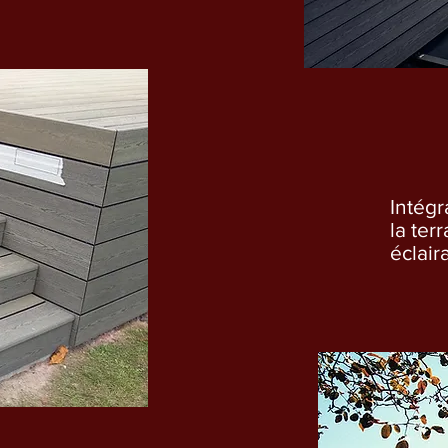
Intégr
la ter
éclair