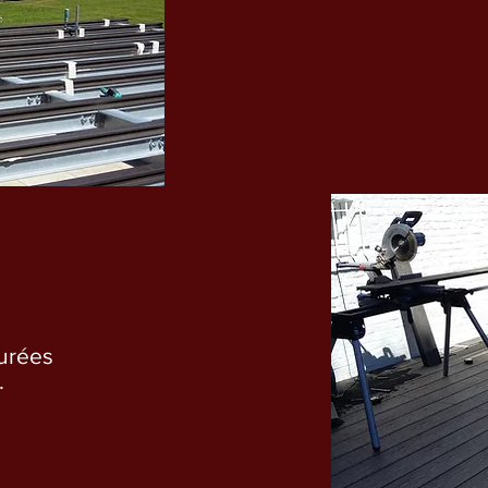
turées
.